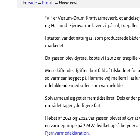
Forside
→
Profil:
→
Hvem er vi
”Vi” er Værum-Ørum Kraftvarmeværk, et andelsejet
og Haslund. Fjernvarme laver vi på sol, træpiller,
I starten var det naturgas, som producerede både 
markedet.
Da gassen blev dyrere, købte vi i 2012 en træpi
Men skiftende afgifter, bortfald af tilskuddet for 
solvarmeanlægget på Hammelvej mellem Haslund og
udelukkende med solen som varmekilde.
Solvarmeanlægget er fremtidssikret. Dels er der pan
området tager yderligere fart.
I løbet af 2021 og 2022 var gassen blevet så dyr a
en varmepumpe på 2 MW, hvilket også betyder at 
Fjernvarmedeklaration.