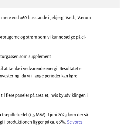
il mere end
460
husstande i Jebjerg, Væth, Værum
forbrugerne og strøm som vi kunne sælge på el-
naturgassen som supplement.
til at tænke i vedvarende energi. Resultatet er
stering, da vi i lange perioder kan køre
il flere paneler på arealet, hvis byudviklingen i
n træpille kedel (1,5 MW). I juni 2023 kom der så
i i produktionen ligger på ca. 96%.
Se vores