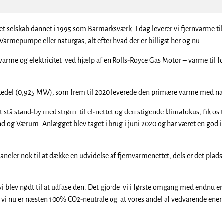
 selskab dannet i 1995 som Barmarksværk. I dag leverer vi fjernvarme t
 Varmepumpe eller naturgas, alt efter hvad der er billigst her og nu.
varme og elektricitet ved hjælp af en Rolls-Royce Gas Motor – varme til 
lle kedel (0,925 MW), som frem til 2020 leverede den primære varme med 
at stå stand-by med strøm til el-nettet og den stigende klimafokus, fik os 
 Værum. Anlægget blev taget i brug i juni 2020 og har været en god inve
eler nok til at dække en udvidelse af fjernvarmenettet, dels er det plads t
t vi blev nødt til at udfase den. Det gjorde vi i første omgang med endnu e
vi nu er næsten 100% CO2-neutrale og at vores andel af vedvarende energ